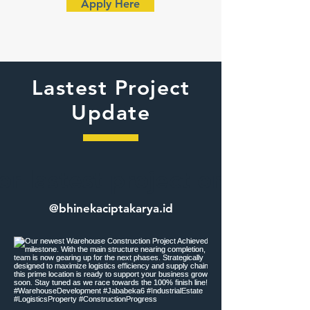
Apply Here
Lastest Project
Update
or lastest project on Insta
@bhinekaciptakarya.id